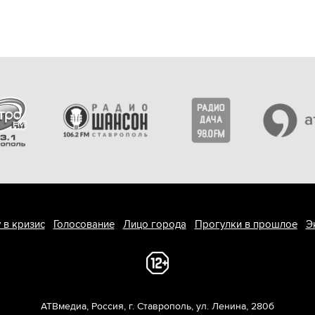
 в кризис
Голосование
Лицо города
Прогулки в прошлое
Э
АТВмедиа
,
Россия
,
г. Ставрополь
,
ул. Ленина, 280б