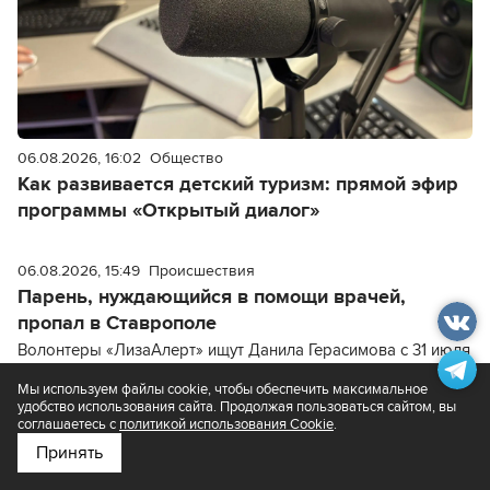
06.08.2026, 16:02
Общество
Как развивается детский туризм: прямой эфир
программы «Открытый диалог»
06.08.2026, 15:49
Происшествия
Парень, нуждающийся в помощи врачей,
пропал в Ставрополе
Волонтеры «ЛизаАлерт» ищут Данила Герасимова с 31 июля
Мы используем файлы cookie, чтобы обеспечить максимальное
удобство использования сайта. Продолжая пользоваться сайтом, вы
соглашаетесь с
политикой использования Cookie
.
Принять
Подпишитесь на нас в
Яндекс.Новости