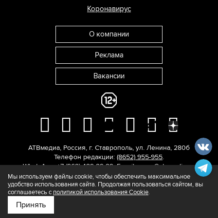
Коронавирус
О компании
Реклама
Вакансии
АТВмедиа
,
Россия
,
г. Ставрополь
,
ул. Ленина, 280б
Телефон редакции:
(8652) 955-955
.
WhatsApp: +7 (962) 429-29-29.
E-mail:
news@atvmedia.ru
.
© 2017-2026. Все права защищены.
Мы используем файлы cookie, чтобы обеспечить максимальное
удобство использования сайта. Продолжая пользоваться сайтом, вы
соглашаетесь с
политикой использования Cookie
.
Принять
Подпишитесь на нас в
Яндекс.Новости