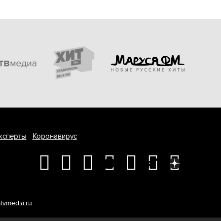
ксперты
Коронавирус
tvmedia.ru
.