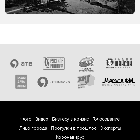
Фото
Видео
Бизнесу в кризис
Голосование
Лицо города
Прогулки в прошлое
Эксперты
Коронавирус