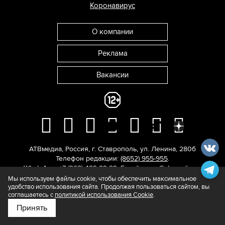
Коронавирус
О компании
Реклама
Вакансии
АТВмедиа
,
Россия
,
г. Ставрополь
,
ул. Ленина, 280б
Телефон редакции:
(8652) 955-955
.
WhatsApp: +7 (962) 429-29-29.
E-mail:
news@atvmedia.ru
.
© 2017-2026. Все права защищены.
Мы используем файлы cookie, чтобы обеспечить максимальное
удобство использования сайта. Продолжая пользоваться сайтом, вы
соглашаетесь с
политикой использования Cookie
.
Принять
Подпишитесь на нас в
Яндекс.Новости