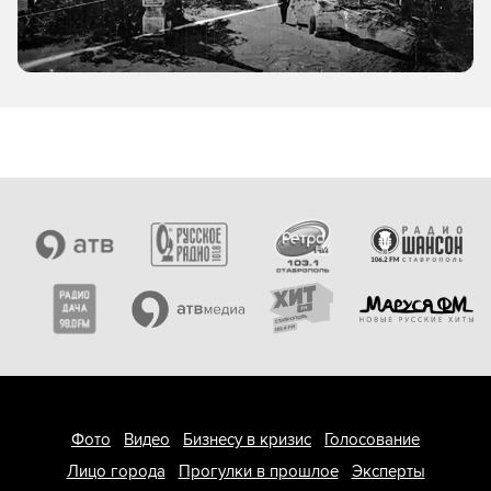
Фото
Видео
Бизнесу в кризис
Голосование
Лицо города
Прогулки в прошлое
Эксперты