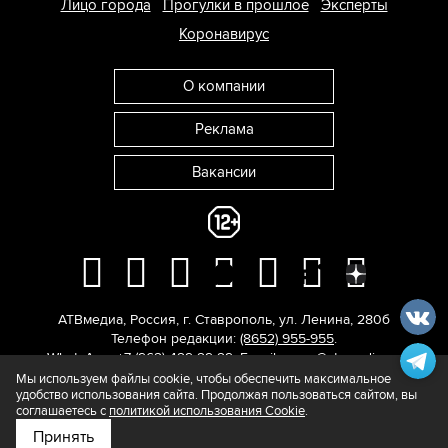
Лицо города
Прогулки в прошлое
Эксперты
Коронавирус
О компании
Реклама
Вакансии
АТВмедиа
,
Россия
,
г. Ставрополь
,
ул. Ленина, 280б
Телефон редакции:
(8652) 955-955
.
WhatsApp: +7 (962) 429-29-29.
E-mail:
news@atvmedia.ru
.
© 2017-2026. Все права защищены.
Мы используем файлы cookie, чтобы обеспечить максимальное
удобство использования сайта. Продолжая пользоваться сайтом, вы
соглашаетесь с
политикой использования Cookie
.
Принять
Подпишитесь на нас в
Яндекс.Новости