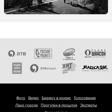
Фото
Видео
Бизнесу в кризис
Голосование
Лицо города
Прогулки в прошлое
Эксперты