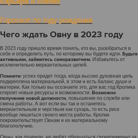
Карьера и бизнес
Гороскоп по году рождения
Чего ждать Овну в 2023 году
В 2023 году пришло время понять, кто вы, разобраться в
Будьте
себе и определить путь, по которому вы будете идти.
активными, займитесь саморазвитием.
Избавьтесь от
исключительно меркантильных целей.
Помните:
успех придет тогда, когда высоко духовная цель
подкреплена материальной, в этом и есть баланс души и
материи. Как только вы осознаете это, для вас год Кролика
Возможно
откроет новые ресурсы и возможности.
получение новой должности
, повышение по службе или
смена работы. А вот если вы так и останетесь
меркантильным и черствым как сухарь, то есть риск
вообще лишиться своего места работы. Кролик
покровительствует Овнам и их материальному
благополучию.
Овны, как правило, не любят обращаться своевременно за