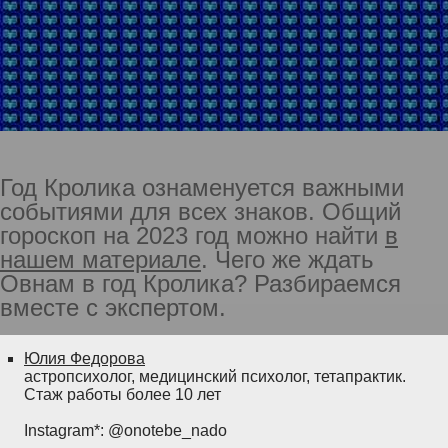
Год Кролика ознаменуется важными
событиями для всех знаков. Общий
гороскоп на 2023 год можно найти
в
нашем материале
. Чего же ждать
Овнам в год Кролика? Разбираемся
вместе с экспертом.
Юлия Федорова
астропсихолог, медицинский психолог, тетапрактик.
Стаж работы более 10 лет
Instagram*: @onotebe_nado