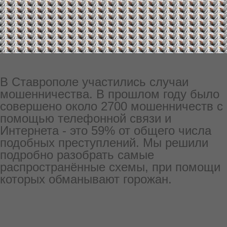
В Ставрополе участились случаи
мошенничества. В прошлом году было
совершено около 2700 мошенничеств с
помощью телефонной связи и
Интернета - это 59% от общего числа
подобных преступлений. Мы решили
подробно разобрать самые
распространённые схемы, при помощи
которых обманывают горожан.