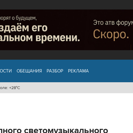
ОСТИ
ОБЕЩАНИЯ
РАЗБОР
РЕКЛАМА
оле: +28°C
пного светомузыкального