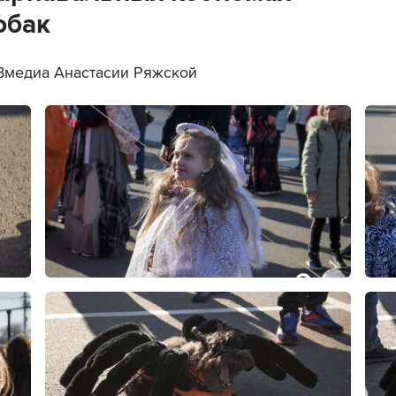
обак
Вмедиа Анастасии Ряжской