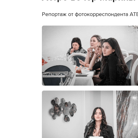
Репортаж от фотокорреспондента АТ