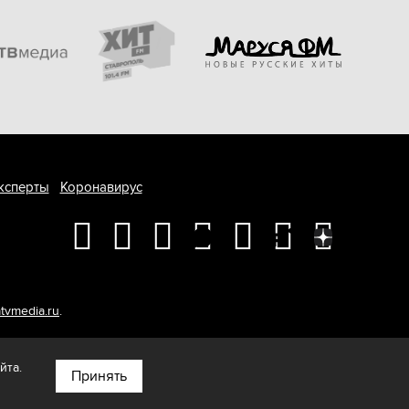
ксперты
Коронавирус
tvmedia.ru
.
йта.
Принять