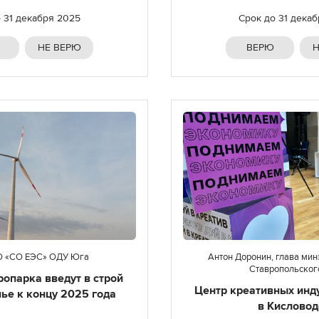
о
31 декабря 2025
Срок до
31 дека
НЕ ВЕРЮ
ВЕРЮ
Н
О «СО ЕЭС» ОДУ Юга
Антон Доронин, глава ми
Ставропольског
ропарка введут в строй
Центр креативных инд
ье к концу 2025 года
в Кисловод