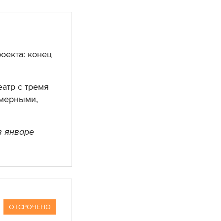
оекта: конец
еатр с тремя
амерными,
 январе
ОТСРОЧЕНО