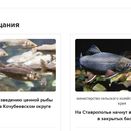
щания
министерство сельского хозяй
азведению ценной рыбы
края
 в Кочубеевском округе
На Ставрополье начнут 
в закрытых ба