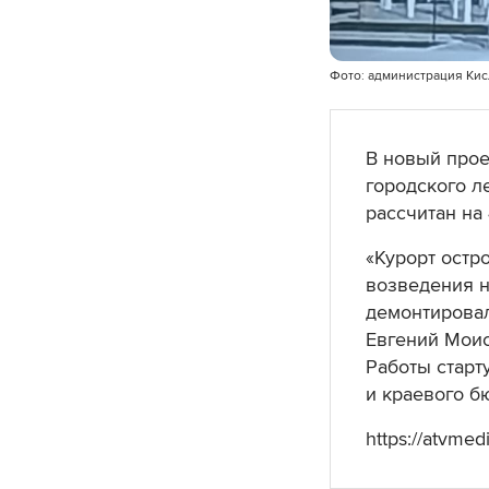
Фото: администрация Ки
В новый прое
городского л
рассчитан на
«Курорт остр
возведения н
демонтировал
Евгений Моис
Работы старт
и краевого б
https://atvmed