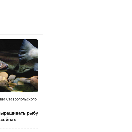
ства Ставропольского
выращивать рыбу
ссейнах