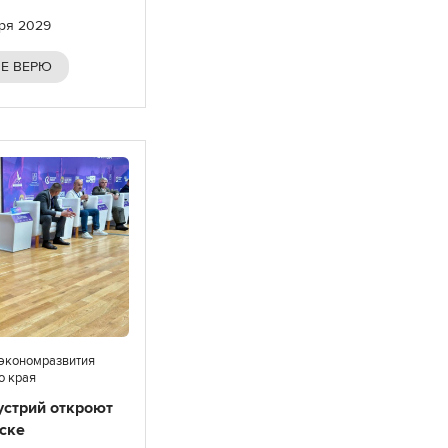
бря 2029
Е ВЕРЮ
нэкономразвития
о края
устрий откроют
ске