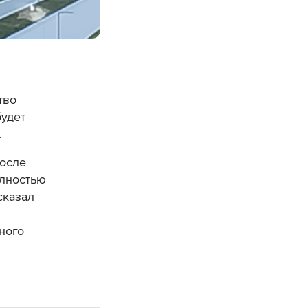
тво
будет
.
после
олностью
сказал
ного