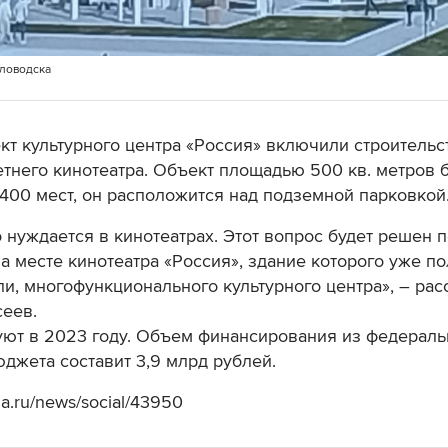
словодска
кт культурного центра «Россия» включили строительс
етнего кинотеатра. Объект площадью 500 кв. метров 
 400 мест, он расположится над подземной парковкой
о нуждается в кинотеатрах. Этот вопрос будет решен 
а месте кинотеатра «Россия», здание которого уже п
и, многофункционального культурного центра», – рас
еев.
уют в 2023 году. Объем финансирования из федераль
юджета составит 3,9 млрд рублей.
ia.ru/news/social/43950