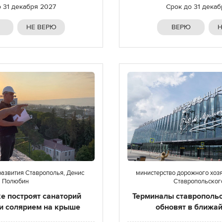
о
31 декабря 2027
Срок до
31 дека
НЕ ВЕРЮ
ВЕРЮ
Н
азвития Ставрополья, Денис
министерство дорожного хозя
Полюбин
Ставропольског
е построят санаторий
Терминалы ставропольс
 и солярием на крыше
обновят в ближа