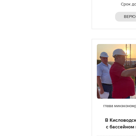
Срок д
ВЕРЮ
глава минэкономр
В Кисловодск
с бассейном