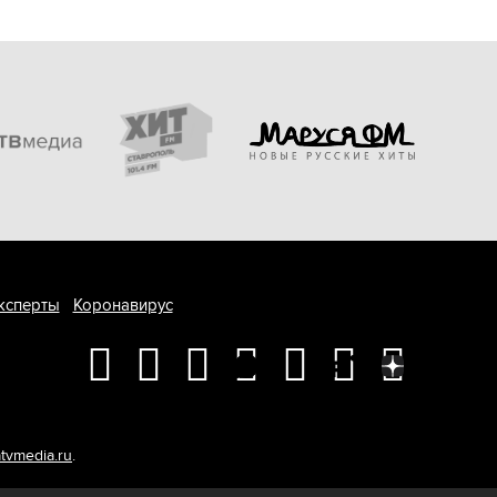
ксперты
Коронавирус
tvmedia.ru
.