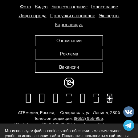
Фото
Видео
Бизнесу в кризис
Голосование
Лицо города
Прогулки в прошлое
Эксперты
Коронавирус
О компании
Реклама
Вакансии
АТВмедиа
,
Россия
,
г. Ставрополь
,
ул. Ленина, 280б
Телефон редакции:
(8652) 955-955
.
WhatsApp: +7 (962) 429-29-29.
E-mail:
news@atvmedia.ru
.
© 2017-2026. Все права защищены.
Мы используем файлы cookie, чтобы обеспечить максимальное
удобство использования сайта. Продолжая пользоваться сайтом, вы