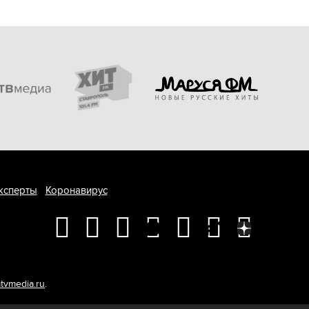
ксперты
Коронавирус
tvmedia.ru
.