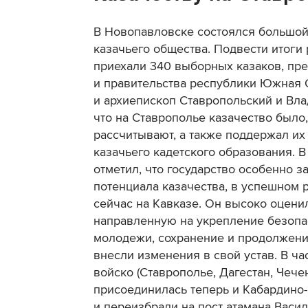
В Новопавловске состоялся большой
казачьего общества. Подвести итоги 
приехали 340 выборных казаков, пр
и правительства республики Южная О
и архиепископ Ставропольский и Вла
что на Ставрополье казачество было,
рассчитывают, а также поддержал и
казачьего кадетского образования. 
отметил, что государство особенно 
потенциала казачества, в успешном 
сейчас на Кавказе. Он высоко оценил
направленную на укрепление безопас
молодежи, сохранение и продолжение
внесли изменения в свой устав. В ча
войско (Ставрополье, Дагестан, Чече
присоединилась теперь и Кабардино-Б
и переизбрали на пост атамана Васил