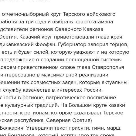
 отчетно-выборный круг Терского войскового
работы за три года и выбрать нового атамана
едставители регионов Северного Кавказа
сетия. Казачий круг приветствовали глава края
дикавказский Феофан. Губернатор заверил терцев,
 есть и будет силой, которую уважают и на которую
х предложение о создании полноценной системы
В своем приветственном слове глава Ставрополья
заинтересовано в максимальной реализации
решении тех совместных задач, которые актуальны
 службу казачества в интересах России,
ности в регионе, патриотическое воспитание
 культурных традиций. На Большом круге казаки
стности, к регионам, которые охватывает Терское
нская республика, Северная Осетия)
алкария. Утвердили текст присяги, гимн, марш,
ия Бондарева, который, кстати, уже три срока