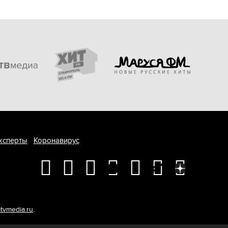
ксперты
Коронавирус
tvmedia.ru
.