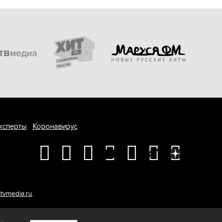
ксперты
Коронавирус
tvmedia.ru
.