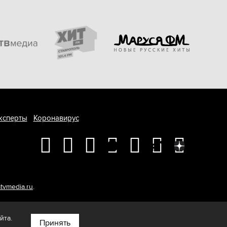
ксперты
Коронавирус
tvmedia.ru
.
йта.
Принять