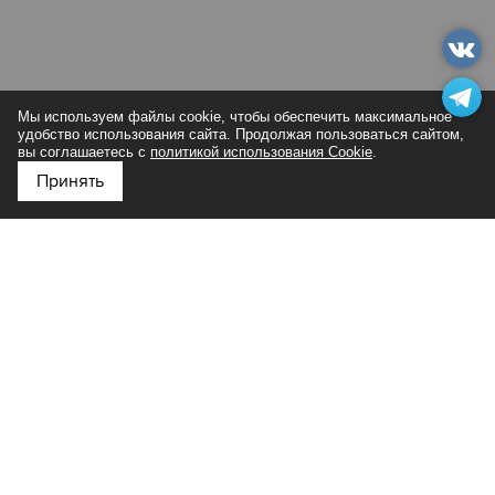
Мы используем файлы cookie, чтобы обеспечить максимальное
удобство использования сайта. Продолжая пользоваться сайтом,
вы соглашаетесь с
политикой использования Cookie
.
Принять
Подпишитесь на нас в
Яндекс Дзен
Такую причёску любят многие знаменитости, потому что это
просто и актуально. И к тому же на создание этой укладки
не уйдёт большое количество времени, но она не будет
проигрывать замысловатой прическе. Хотите выглядеть
моложе и «воздушнее», то укладка «подружка серфера»-
то, что вам нужно.
Хвост снова в моде?
Да, да и ещё раз да. Мода на хвост и не уходила, лишь