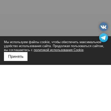
Мы используем файлы cookie, чтобы обеспечить максимальное
удобство использования сайта. Продолжая пользоваться сайтом,
вы соглашаетесь с
политикой использования Cookie
.
Принять
Подпишитесь на нас в
Яндекс Дзен
А еще мы решили узнать бестселлеры среди чаев, но
ответа так и не нашли. Оказывается, чай — это очень
индивидуально. Если человек хоть на 1 процент погружен в
это, то он будет выбирать точечно, пробовать все.