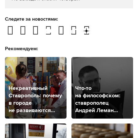
Следите за новостями:
Рекомендуем:
Некреативный
Что-то
Ставрополь: почему
на философском:
в городе
ставрополец
не развиваются
Андрей Леман
творческие
рассказал о своем
кластеры?
философском
проекте