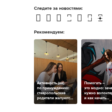
Следите за новостями:
Рекомендуем:
Активность (не)
Помогать –
по принуждению:
это модно: зач
ставропольские
нужно волонте
родители жалуются
и как начать
на школьные чаты
им заниматься