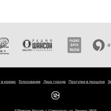
 в кризис
Голосование
Лицо города
Прогулки в прошлое
Э
АТВмедиа
,
Россия
,
г. Ставрополь
,
ул. Ленина, 280б