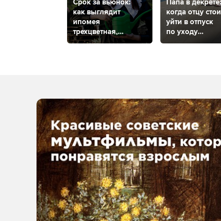
Срок за вьюнок:
Папа в декрете
как выглядит
когда отцу стои
ипомея
уйти в отпуск
трехцветная,
по уходу
что с ней делать
за ребенком
и как будут
и как это сдела
наказывать
садоводов?