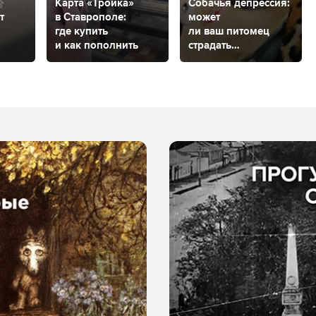
:
Карта «Тройка»
Собачья депрессия:
т
в Ставрополе:
может
где купить
ли ваш питомец
и как пополнить
страдать
психическим
ть
заболеванием?