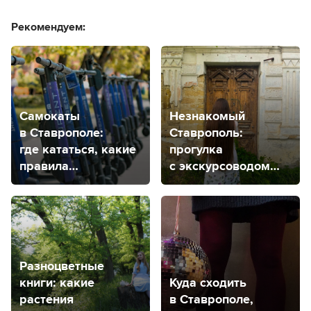
Рекомендуем:
Самокаты
Незнакомый
в Ставрополе:
Ставрополь:
где кататься, какие
прогулка
правила
с экскурсоводом
и где купить?
для тех, кто гулял
везде
Разноцветные
книги: какие
Куда сходить
растения
в Ставрополе,