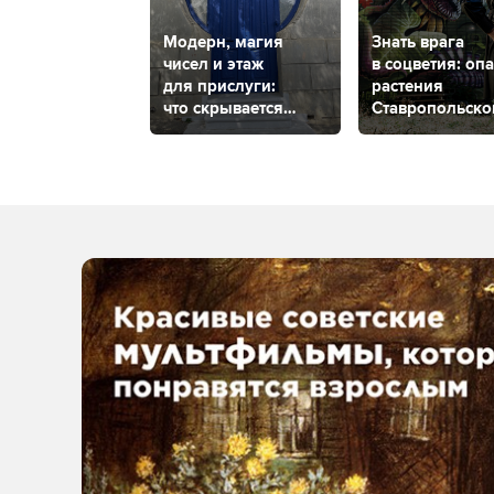
Модерн, магия
Знать врага
чисел и этаж
в соцветия: оп
для прислуги:
растения
что скрывается
Ставропольско
за самой
края
фотогеничной
дверью
Ставрополя?