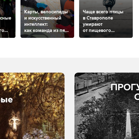
Карты, велосипеды
Чаще всего птицы
асные
и искусственный
в Ставрополе
интеллект:
умирают
го
как команда из пяти
от пищевого
ставропольцев
отравления
создает большие
городские квесты?