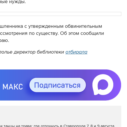
чные нужды.
ышленника с утвержденным обвинительным
ссмотрения по существу. Об этом сообщили
раю.
ополье директор библиотеки
отбирала
и танцы на траве: где отдохнуть в Ставрополе 7, 8 и 9 августа