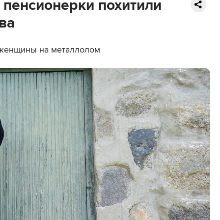
у пенсионерки похитили
ва
 женщины на металлолом