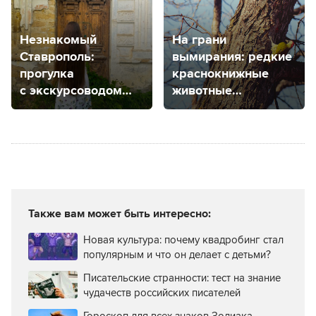
Незнакомый
На грани
Ставрополь:
вымирания: редкие
прогулка
краснокнижные
с экскурсоводом
животные
для тех, кто гулял
Ставропольского
везде
края
Также вам может быть интересно:
Новая культура: почему квадробинг стал
популярным и что он делает с детьми?
Писательские странности: тест на знание
чудачеств российских писателей
Гороскоп для всех знаков Зодиака