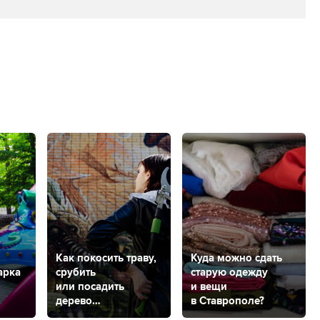
Как покосить траву,
Куда можно сдать
арка
срубить
старую одежду
или посадить
и вещи
дерево
в Ставрополе?
и не получить