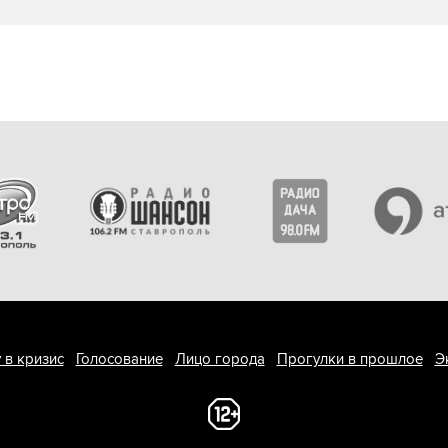
 в кризис
Голосование
Лицо города
Прогулки в прошлое
Э