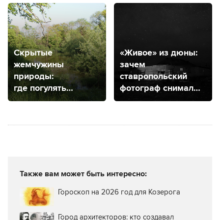
Скрытые
«Живое» из дюны:
жемчужины
зачем
природы:
ставропольский
где погулять
фотограф снимал
и что посмотреть
ногайскую степь?
в заповедниках
и заказниках
Ставропольского
края
Также вам может быть интересно:
Гороскоп на 2026 год для Козерога
Город архитекторов: кто создавал