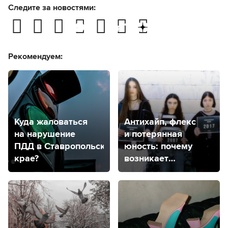
Следите за новостями:
Рекомендуем:
Куда жаловаться
Антихайп, флекс
на нарушение
и потерянная
ПДД в Ставропольском
юность: почему
крае?
возникает
ностальгия
и нормально
ли скучать
по прошлому?