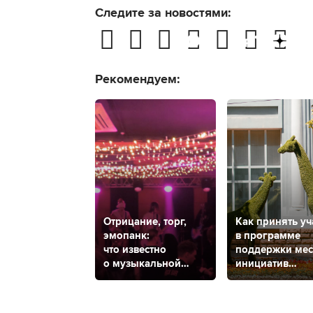
Следите за новостями:
Рекомендуем:
Отрицание, торг,
Как принять уч
эмопанк:
в программе
что известно
поддержки ме
о музыкальной
инициатив
группе «Контроль»
в Ставропольс
из Ставрополя
крае?