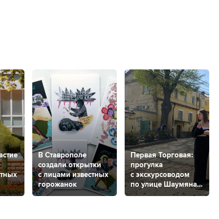
астие
В Ставрополе
Первая Торговая:
создали открытки
прогулка
стных
с лицами известных
с экскурсоводом
горожанок
по улице Шаумяна
ком
в Ставрополе