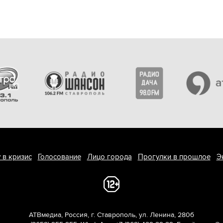
 в кризис
Голосование
Лицо города
Прогулки в прошлое
Э
АТВмедиа
,
Россия
,
г. Ставрополь
,
ул. Ленина, 280б