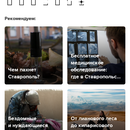
Рекомендуем:
Бесплатное
медицинское
Чем пахнет
обследование:
Ставрополь?
где в Ставропольском
крае находятся
центры здоровья
для детей
и взрослых?
Бездомные
От лианового леса
и нуждающиеся
до кипарисового