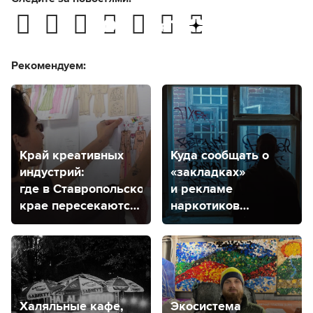
Рекомендуем:
Край креативных
Куда сообщать о
индустрий:
«закладках»
где в Ставропольском
и рекламе
крае пересекаются
наркотиков
творчество
на стенах
и экономика?
в Ставрополе?
Халяльные кафе,
Экосистема