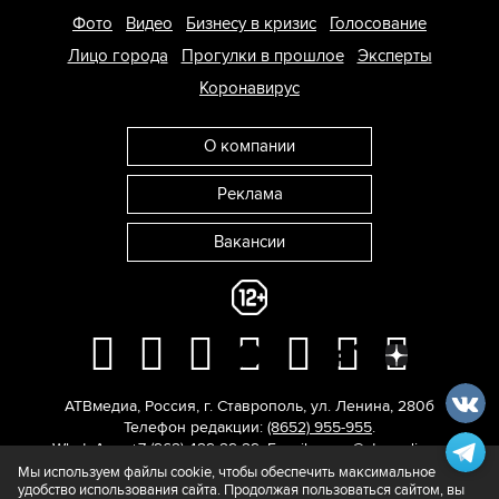
Фото
Видео
Бизнесу в кризис
Голосование
Лицо города
Прогулки в прошлое
Эксперты
Коронавирус
О компании
Реклама
Вакансии
АТВмедиа
,
Россия
,
г. Ставрополь
,
ул. Ленина, 280б
Телефон редакции:
(8652) 955-955
.
WhatsApp: +7 (962) 429-29-29.
E-mail:
news@atvmedia.ru
.
© 2017-2026. Все права защищены.
Мы используем файлы cookie, чтобы обеспечить максимальное
удобство использования сайта. Продолжая пользоваться сайтом, вы