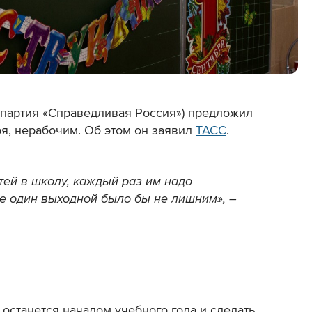
(партия «Справедливая Россия») предложил
ря, нерабочим. Об этом он заявил
ТАСС
.
тей в школу, каждый раз им надо
е один выходной было бы не лишним», –
и останется началом учебного года и сделать