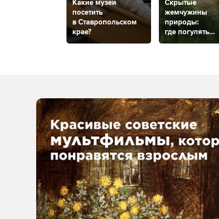
Какие музеи
Скрытые
посетить
жемчужины
в Ставропольском
природы:
крае?
где погулять
и что посмотре
в заповедника
и заказниках
Ставропольско
края