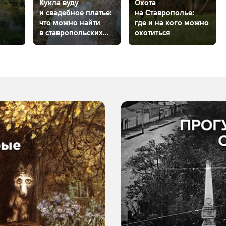
Кукла вуду
Охота
и свадебное платье:
на Ставрополье:
что можно найти
где и на кого можно
в ставропольских
охотиться
ть
лесах?
х
го