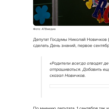
Фото: АТВмедиа
Депутат Госдумы Николай Новичков 
сделать
День знаний, первое сентяб
«Родители всегда отводят де
отпрашиваться. Добавить ещ
сказал Новичков.
По мнению депутата, 1 сентября так 