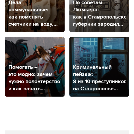
Дела
По советам
коммунальные:
Люмьера:
как поменять
как в Ставропольской
счетчики на воду,
губернии зародился
электричество
кинематограф
и газ в Ставрополе?
Помогать –
Криминальный
это модно: зачем
пейзаж:
нужно волонтерство
8 из 10 преступников
и как начать
на Ставрополье
им заниматься
мужчины,
а лидером
по количеству
преступлений
назвали Ставрополь