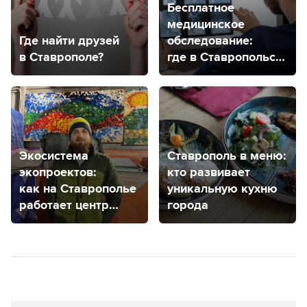
Бесплатное
медицинское
Где найти друзей
обследование:
в Ставрополе?
где в Ставропольском
крае находятся
центры здоровья
для детей
и взрослых?
Экосистема
Ставрополь в меню:
экопроектов:
кто развивает
как на Ставрополье
уникальную кухню
работает центр
города
распределения
отходов «Три
Р Центр»