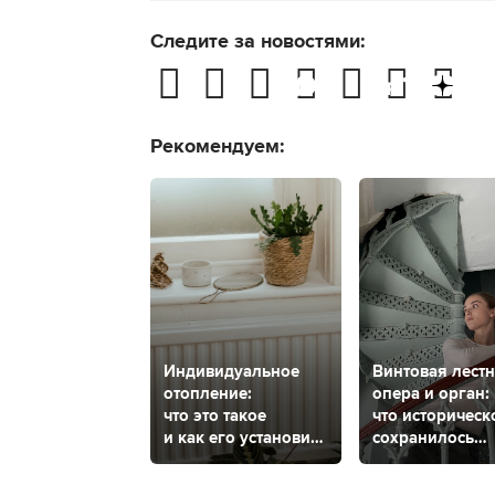
Следите за новостями:
Рекомендуем:
Индивидуальное
Винтовая лестн
отопление:
опера и орган:
что это такое
что историческ
и как его установить
сохранилось
в Ставрополе?
в музыкально
салоне