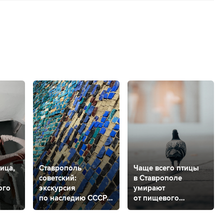
ица,
Ставрополь
Чаще всего птицы
советский:
в Ставрополе
ого
экскурсия
умирают
по наследию СССР
от пищевого
м
на фасадах и стенах
отравления