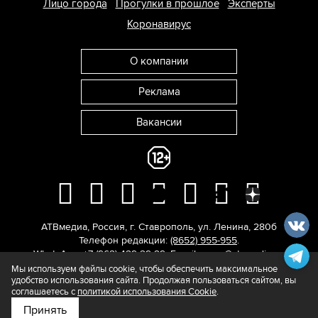
Лицо города
Прогулки в прошлое
Эксперты
Коронавирус
О компании
Реклама
Вакансии
АТВмедиа
,
Россия
,
г. Ставрополь
,
ул. Ленина, 280б
Телефон редакции:
(8652) 955-955
.
WhatsApp: +7 (962) 429-29-29.
E-mail:
news@atvmedia.ru
.
© 2017-2026. Все права защищены.
Мы используем файлы cookie, чтобы обеспечить максимальное
удобство использования сайта. Продолжая пользоваться сайтом, вы
соглашаетесь с
политикой использования Cookie
.
Принять
Подпишитесь на нас в
Яндекс.Новости