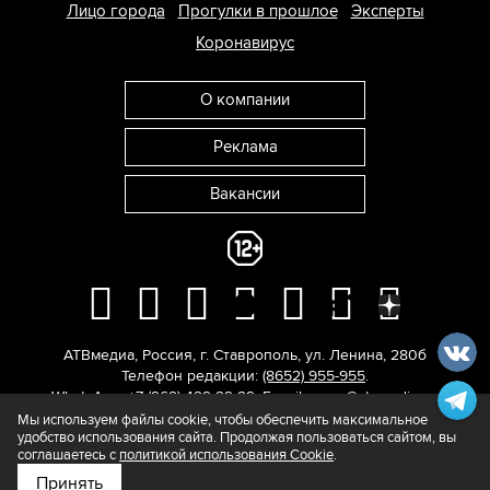
Лицо города
Прогулки в прошлое
Эксперты
Коронавирус
О компании
Реклама
Вакансии
АТВмедиа
,
Россия
,
г. Ставрополь
,
ул. Ленина, 280б
Телефон редакции:
(8652) 955-955
.
WhatsApp: +7 (962) 429-29-29.
E-mail:
news@atvmedia.ru
.
© 2017-2026. Все права защищены.
Мы используем файлы cookie, чтобы обеспечить максимальное
удобство использования сайта. Продолжая пользоваться сайтом, вы
соглашаетесь с
политикой использования Cookie
.
Принять
Подпишитесь на нас в
Яндекс.Новости