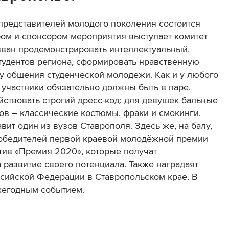
представителей молодого поколения состоится
ром и спонсором мероприятия выступает комитет
зван продемонстрировать интеллектуальный,
тудентов региона, сформировать нравственную
уру общения студенческой молодежи. Как и у любого
а: участники обязательно должны быть в паре.
йствовать строгий дресс-код: для девушек бальные
ров – классические костюмы, фраки и смокинги.
вит один из вузов Ставрополя. Здесь же, на балу,
победителей первой краевой молодёжной премии
атив «Премия 2020», которые получат
а развитие своего потенциала. Также наградаят
ссийской Федерации в Ставропольском крае. В
жегодным событием.