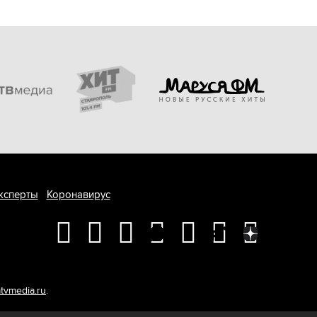
ксперты
Коронавирус
tvmedia.ru
.