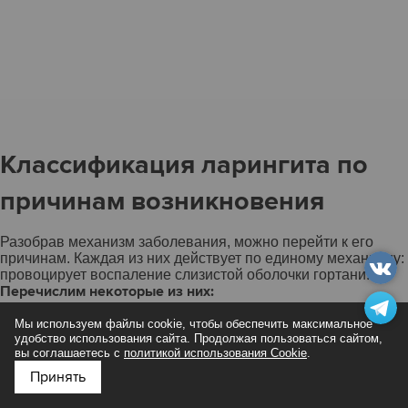
Классификация ларингита по
причинам возникновения
Разобрав механизм заболевания, можно перейти к его
причинам. Каждая из них действует по единому механизму:
провоцирует воспаление слизистой оболочки гортани.
Перечислим некоторые из них:
инфекции,
Мы используем файлы cookie, чтобы обеспечить максимальное
удобство использования сайта. Продолжая пользоваться сайтом,
аллергические реакции,
вы соглашаетесь с
политикой использования Cookie
.
продолжительное вдыхание холодного или горячего
Принять
воздуха,
Подпишитесь на нас в
Яндекс Дзен
травматическое воздействие,