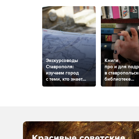
Экскурсоводы
Книги
Ставрополя:
про и для подр
изучаем город
в ставропольс
с теми, кто знает
библиотеке
его от и до
проходит
психологическ
выставка