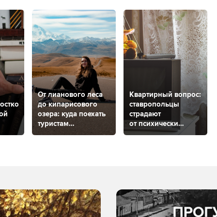
От лианового леса
Квартирный вопрос:
остков:
до кипарисового
ставропольцы
кой
озера: куда поехать
страдают
туристам
от психически
из Ставропольского
нестабильного
ая
края, чтобы
соседа
погулять
на природе