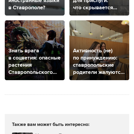
иностранные языки
для прислуги:
в Ставрополе?
что скрывается
за самой
фотогеничной
дверью
Ставрополя?
Знать врага
Активность (не)
в соцветия: опасные
по принуждению:
растения
ставропольские
Ставропольского
родители жалуются
края
на школьные чаты
Также вам может быть интересно: