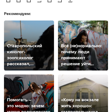
Рекомендуем:
Ставропольский
Всё (не)нормально:
кинолог-
почему люди
зоопсихолог
принимают
рассказал,
решение уйти
как вести себя
из жизни?
при встрече
с бродячими
собаками
Помогать –
«Кому на вокзале
это модно: зачем
жить хорошо»:
нужно волонтерство
ставропольчанка