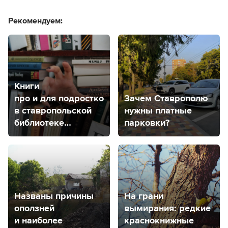
Рекомендуем:
Книги
про и для подростков:
Зачем Ставрополю
в ставропольской
нужны платные
библиотеке
парковки?
проходит
психологическая
выставка
Названы причины
На грани
оползней
вымирания: редкие
и наиболее
краснокнижные