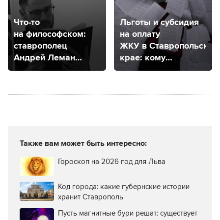
Что-то
Льготы и субсидия
на философском:
на оплату
ставрополец
ЖКУ в Ставропольском
Андрей Леман
крае: кому
рассказал о своем
положены
философском
и как оформить?
проекте
Также вам может быть интересно:
Гороскоп на 2026 год для Льва
Код города: какие губернские истории
хранит Ставрополь
Пусть магнитные бури решат: существует