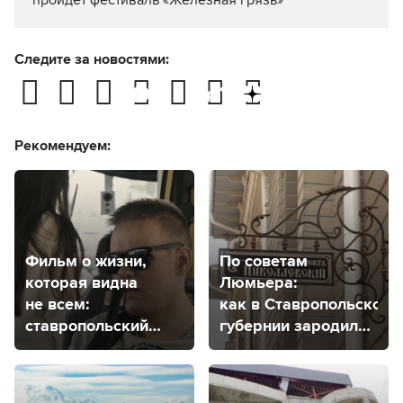
пройдёт фестиваль «Железная грязь»
Следите за новостями:
Рекомендуем:
Фильм о жизни,
По советам
которая видна
Люмьера:
не всем:
как в Ставропольской
ставропольский
губернии зародился
режиссер рассказал
кинематограф
о своей новой
работе